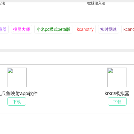
入法
微脉输入法
模拟器
投屏大师
小米pc模式beta版
kcanotify
实时网速
kcano
八爪鱼映射app软件
krkr2模拟器
下载
下载