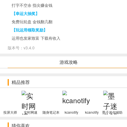
打字不空余 指尖赚金钱
【幸运大抽奖】
免费玩轮盘 金钱翻几翻
【玩运用领取奖励】
运用也发家致富 下载有收入
【店铺兑换】
版本号：v3.4.0
店铺物品多 换取无须说
游戏攻略
软件升级
精品推荐
1. 升级了出词优化算法，字组词更有效，沟通交流更畅顺
2. 解决了一部分打字太卡的问题
3. 修补了奔溃问题
投屏大师
实时网速
随身笔记本
kcanotify
kcanotify
墨子迷你辅助
猜你喜欢