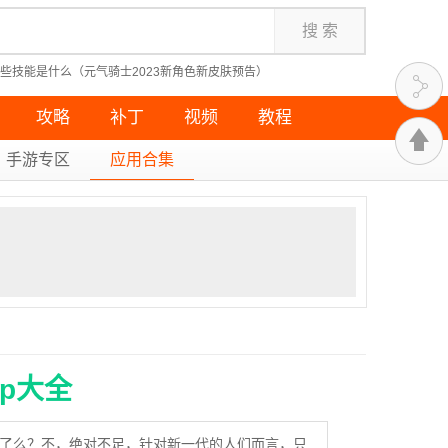
些技能是什么（元气骑士2023新角色新皮肤预告）
教学指南）
隐藏成就无果的远征攻略）
死亡细胞最受欢迎的几种武器）
攻略
补丁
视频
教程
手游专区
应用合集
p大全
了么？不，绝对不足，针对新一代的人们而言，只