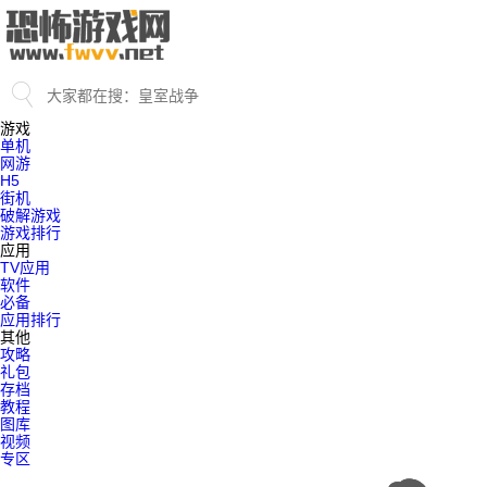
游戏
单机
网游
H5
街机
破解游戏
游戏排行
应用
TV应用
软件
必备
应用排行
其他
攻略
礼包
存档
教程
图库
视频
专区