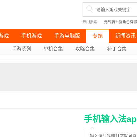
热门搜索：
元气骑士新角色有哪
英雄联盟怎么走a（无改键走A
原神无果的远征成就如何完成（
重生细胞十大神器有哪些（盘点
游戏
手机游戏
手游电脑版
新闻资讯
专题
手游系列
单机合集
攻略合集
补丁合集
手机输入法ap
输入法只是能打字就可以