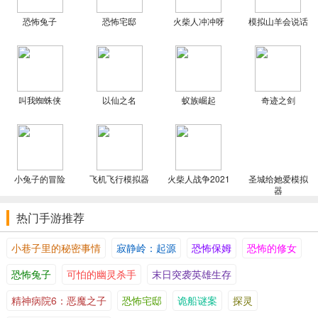
恐怖兔子
恐怖宅邸
火柴人冲冲呀
模拟山羊会说话
叫我蜘蛛侠
以仙之名
蚁族崛起
奇迹之剑
小兔子的冒险
飞机飞行模拟器
火柴人战争2021
圣城给她爱模拟
器
热门手游推荐
小巷子里的秘密事情
寂静岭：起源
恐怖保姆
恐怖的修女
恐怖兔子
可怕的幽灵杀手
末日突袭英雄生存
精神病院6：恶魔之子
恐怖宅邸
诡船谜案
探灵