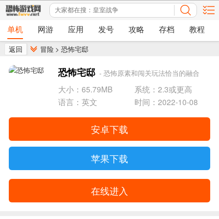
单机
网游
应用
发号
攻略
存档
教程
返回
冒险
>
恐怖宅邸
恐怖宅邸
- 恐怖原素和闯关玩法恰当的融合
大小：65.79MB
系统：2.3或更高
语言：英文
时间：2022-10-08
安卓下载
苹果下载
在线进入