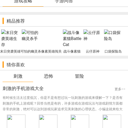
游戏攻略
手游问答
精品推荐
末日突袭英雄
可怕的幽灵杀
像素英雄闯关
战斗像素猫
云仔原神
口袋探险岛
生存
手
Pillow Hero
Battle Cat
猜你喜欢
刺激
恐怖
冒险
刺激的手机游戏大全
更多>>
有时候生活太过度低沉，你是不是有想过玩一玩刺激的游戏来缓解一下？是否有
刺激的手机上游戏呢？回答当然是有的，许多游戏在游戏玩法与游戏剧情方面都
非常的刺激，绝对可以达到游戏玩家追求完美刺激的心理状态。小编这就来给大
家介绍下刺激的手机上游戏有什么。...