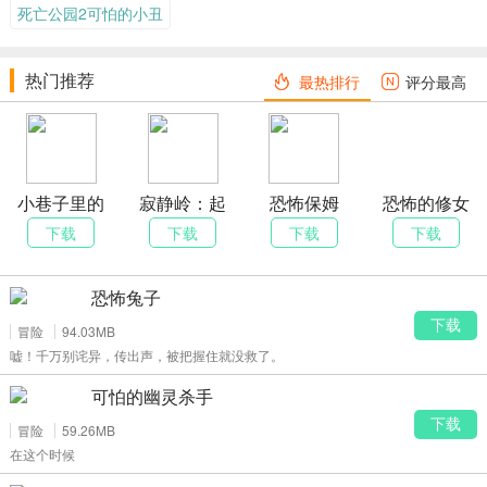
死亡公园2可怕的小丑
热门推荐
最热排行
评分最高
小巷子里的
寂静岭：起
恐怖保姆
恐怖的修女
秘密事情
源
下载
下载
下载
下载
恐怖兔子
下载
冒险
94.03MB
嘘！千万别诧异，传出声，被把握住就没救了。
可怕的幽灵杀手
下载
冒险
59.26MB
在这个时候