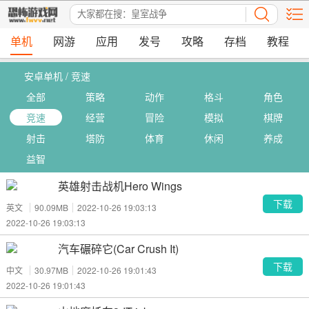
单机
网游
应用
发号
攻略
存档
教程
安卓单机 / 竞速
全部
策略
动作
格斗
角色
竞速
经营
冒险
模拟
棋牌
射击
塔防
体育
休闲
养成
益智
英雄射击战机Hero Wings
下载
英文
90.09MB
2022-10-26 19:03:13
2022-10-26 19:03:13
汽车碾碎它(Car Crush It)
下载
中文
30.97MB
2022-10-26 19:01:43
2022-10-26 19:01:43