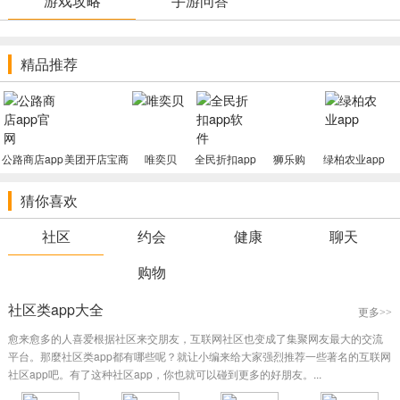
游戏攻略
手游问答
会，大型商场依然有！
[有人的福利]朝向单身男女新人的21点是您的关心重点，因此请申请
精品推荐
注册以享受特惠折扣。给新人更多的善心笔芯〜
[西红柿线上] Pipi Crab〜别忘记我们是一个身心健康的两性关系小
区，每日分享相关事情的丰富专业知识。
[丝瓜学校]美容护肤实践活动能够使女士紧实和保湿补水。跟闲鱼说
公路商店app
美团开店宝商
唯奕贝
全民折扣app
狮乐购
绿柏农业app
一声再见。这也是不可或缺的时尚潮流和美容神器。
官网
家版
软件
[品质保证]加工厂优良的一手货源直接进入百货商城，品质和价钱的
猜你喜欢
多重确保，结交朋友，使中国加工制造业遍布每个领域。
[圆尾主题风格]增加了圆尾一部分，路人将为您给予不同的品位感
社区
约会
健康
聊天
受，各式各样的个人特色美食已经处理您选购。
购物
[每日办理值机]元味味儿非常好，CP和小恩爱将拜会这名漂亮美女
一周。 Momo赶到这儿发觉奇异的事情。
社区类app大全
更多>>
元味两性情趣护理社软件特色
愈来愈多的人喜爱根据社区来交朋友，互联网社区也变成了集聚网友最大的交流
平台。那麼社区类app都有哪些呢？就让小编来给大家强烈推荐一些著名的互联网
[使您停不下来的购物广场]不计其数个强劲的极品游戏道具和初始搭
社区app吧。有了这种社区app，你也就可以碰到更多的好朋友。...
景，我们会用心为您选择，并让您耗费至少的钱来行走最不同的肾脏