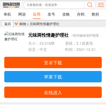
单机
网游
应用
发号
攻略
存档
教程
返回
购物
>
元味两性情趣护理社
元味两性情趣护理社
- 绝对确保保护顾客
个人隐私
大小：23.51MB
系统：2.1或更高
语言：中文
时间：2021-12-21
安卓下载
苹果下载
在线进入