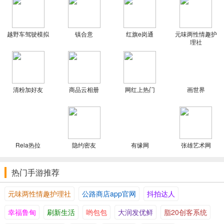
功能。
[有意思的感受俱乐部队，分享经验]无论你是新手，番禺大石都是会
带给你科普小知识，看看他人的游戏方法，你能发现生活是这般的颇
越野车驾驶模拟
镇合意
红旗e岗通
元味两性情趣护
具延展性。
理社
[您的密秘仅有我明白]信息保密和个人交货，没有人会了解您订购的
物件，上帝了解，您了解，我明白。
[一个使您控制不了的小区]与您的姊妹讨论个人隐私，十分可耻的福
清粉加好友
商品云相册
网红上热门
画世界
利照片和有趣的问题，以探讨您的社会道德品行。在这儿，可以说可
以说的，不可以说的是低语。
小编点评
专为成人设计的性玩具商城软件。用户在这儿能够检索到各种各样
Rela热拉
隐约密友
有缘网
张雄艺术网
游戏道具，日常选择产品强烈推荐，安全性秘密，我们绝对确保保护
顾客的个人隐私，一键交货到全部城市而不用货运物流，并真实地消
热门手游推荐
息推送各种各样屈辱和隐藏照片時间。
元味两性情趣护理社升级日志
元味两性情趣护理社
公路商店app官网
抖拍达人
1.元味西红柿汇聚全球情趣好商品，小恩爱每日新产品折扣尽在元
幸福鲁甸
刷新生活
哟包包
大润发优鲜
脂20创客系统
味商城系统赶快和恋人约吧！