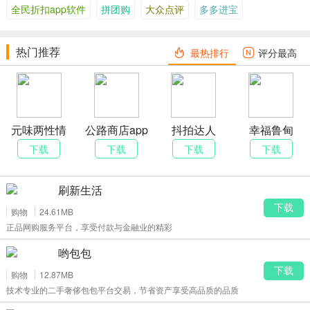
全民折扣app软件
拼团购
大众点评
多多进宝
2.每日签到作用让你红包权利卡特惠产品领不断码上行,准了！
3.同城约会新用户注册就送好礼等着你战,异地恋周边免邮让你的情
趣有一定的寄予！
热门推荐
最热排行
评分最高
4.伴伴优选页面界面提升,快手视频直播更为顺畅美观大方好兴动！
5.面具公园消息通知友情提示商城系统主题活动,到货通知哦夸克
mc！
6.增加支付宝钱包没有钱也能享受情趣感受哦, 零食工坊吧metro！
元味两性情
公路商店app
抖拍达人
幸福鲁甸
趣护理社
官网
7.个人隐私信息保密周边一键轻松选购，保护你的秘密，个人隐私
下载
下载
下载
下载
物流运输，不必担心，你的秘密仅有我明白，不容易告知他人！
刷新生活
下载
购物
24.61MB
正品网购服务平台，享受付款与金融业的精彩
哟包包
下载
购物
12.87MB
技术专业的二手奢侈包包平台交易，节省资产享受高品质的品质