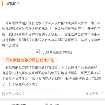
游戏简介
元味两性情趣护理社是致力于成人设计的性玩具商城软件。用户在
这儿能够检索到各种各样游戏道具，日常强烈推荐的产品，安全性秘
密，我们绝对确保保护顾客的个人隐私，一键派送到全部城市而不用
货运物流，并即时消息推送各种各样羞辱和隐藏照片，与单身女孩闲
聊个人隐私
元味两性情趣护理社软件介绍
有意思的社交媒体自主创新的管理者，不计其数种产品供您选择，
有意思的社交媒体娱乐APP能够能够更好地掌握顾客，享受更具有成
本效益的日常生活，高品质的产品更划算，vip会员能够送货上门回家
了，分享权益和分享快乐
元味两性情趣护理社功能介绍
版本号：v2.0.4
显示全部
[性小助手]在元威购物广场，我们将细心选择有关的成人用具和缓解
压力用具，水手服，公仔和颈圈，以便您应用。要是没有充足的约