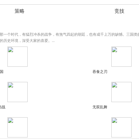
，声响中间突显一代名将风采；
策略
竞技
！
那一个时代，有猛烈冲杀的战争，有煞气四起的朝廷，也有成千上万的缺憾。三国类
历史环境，深受大家的喜爱。...
国
吞食之刃
防战
无双乱舞