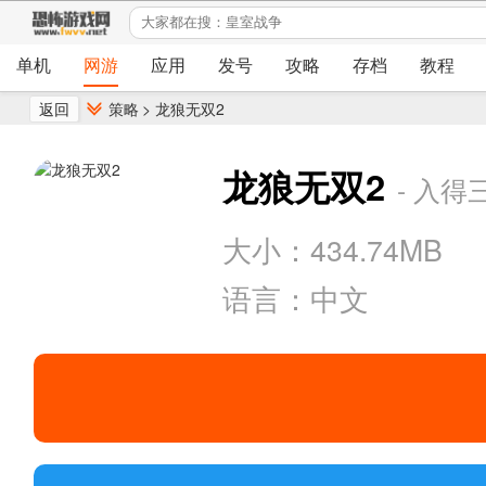
单机
网游
应用
发号
攻略
存档
教程
返回
策略
>
龙狼无双2
龙狼无双2
- 入
大小：434.74MB
语言：中文