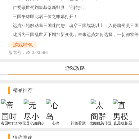
仁爱颂世蜀刘皇叔落新野县，迎转折。
三国争雄即此后三位之帷幕打开！
运势江轮触动着三国迷的您，魂穿三国战场以上，入得魏蜀吴三国
此后为三国乱世天下增加新变化，未来运势如何选择，一切都将等
游戏特色
版本号：v2.0.03586
正式开服庆典活动，好礼赠送
福利回馈活动，正式开服即送VIP，7日欢乐主题活动好礼拿不断
游戏攻略
首充6元偶遇顶尖资质证书“孙尚香”，曝出福利让您爽到爆！
排兵布阵，手指尖招式
精品推荐
横版战斗即时操作，手指尖变大，画面超燃。
三十六谋计鼎力支持，让您排兵布阵策略无限，全新升级战斗模式
三国名将，任您派遣
汉未三国各种名将如数出场，点将台前募名将，横纵战场任您强。
帝国时代app
无尽小镇的少
心岛
钓鱼看漂
太阁群英传送
直男模拟器
名将配搭千姿百态，战斗阵容及时转换，百余名将尽展战场情缘，
游戏
女
红将千充
详细人物关系，战场复原
猜你喜欢