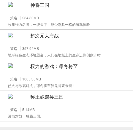
神将三国
策略
234.80MB
收集强力名将，一统天下，感受别具一格的游戏体验
超次元大海战
策略
357.94MB
地球绿色生态环境剧变，人们在地板上的生存进到倒数计时
权力的游戏：凛冬将至
策略
1005.30MB
烈火与冰霜对抗，凛冬将至异鬼将要来袭！
称王魏蜀吴三国
策略
5.14MB
激情对战，独霸三国。