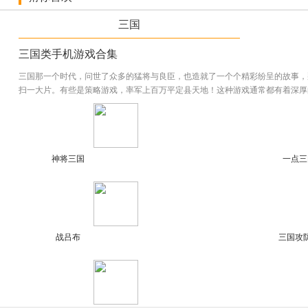
百余名将领人物关系精致，战斗洒脱，专业技能绚丽动画特效迷人
三国
战场名胜古迹100%复原，为您展现出原生态恢宏壮美的三国战场
三国类手机游戏合集
特别说明
三国那一个时代，问世了众多的猛将与良臣，也造就了一个个精彩纷呈的故事，
《龙狼无双2》暂无免费下载，敬请关注！
扫一大片。有些是策略游戏，率军上百万平定县天地！这种游戏通常都有着深厚的
神将三国
一点三
战吕布
三国攻