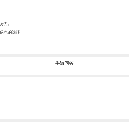
势力。
候您的选择……
；
手游问答
就是让您舒服死了！
缘份激话飙涨战力，将领塑造爽到肝爆。